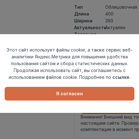
Тип
Облицовочная
Длина
400
Ширина
280
Актуальность
Актуален
Товарная
Керамическая 
группа
Толщина
8
Этот сайт использует файлы cookie, а также сервис веб-
Поверхность
матовая
аналитики Яндекс.Метрика для повышения удобства
Страна
пользования сайтом и сбора статистических данных.
Россия
происхождения
Продолжая использовать сайт, вы соглашаетесь с
Номер
использованием файлов cookie. Подробнее по
ссылке.
Книга с коллек
комплекта
Я согласен
Осталось
66 упак
Внимание! Внешний вид т
настоящем сайте. Провер
комплектации в момент п