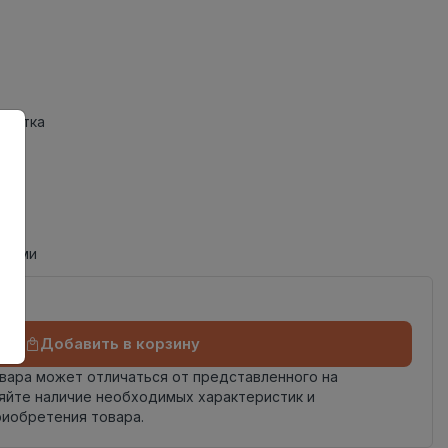
Плитка
циями
Добавить в корзину
овара может отличаться от представленного на
яйте наличие необходимых характеристик и
риобретения товара.