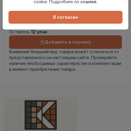
Страна
cookie. Подробнее по
ссылке.
Индия
происхождения
Номер
Я согласен
Книга с коллекциями
комплекта
Осталось
12 упак
Добавить в корзину
Внимание! Внешний вид товара может отличаться от
представленного на настоящем сайте. Проверяйте
наличие необходимых характеристик и комплектации
в момент приобретения товара.