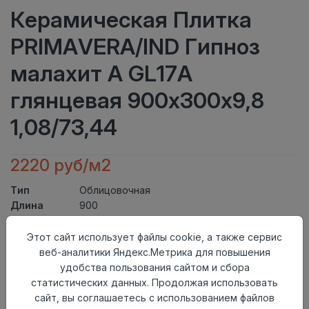
Керамическая Плитка
PRIMAVERA/IND Гипноз
малахит А GL17A
глянцевая 900х300х9,8
1,08/73,44
2220 руб/м2
Тип
Облицовочная
Длина
900
Ширина
300
Актуальность
Актуален
Этот сайт использует файлы cookie, а также сервис
Товарная
веб-аналитики Яндекс.Метрика для повышения
Керамическая Плитка
группа
удобства пользования сайтом и сбора
Толщина
9,8
статистических данных. Продолжая использовать
Поверхность
глянцевая
сайт, вы соглашаетесь с использованием файлов