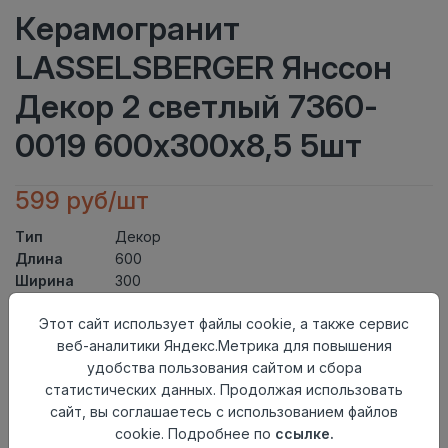
Керамогранит
LASSELSBERGER Янссон
Декор 2 светлый 7360-
0019 600х300х8,5 5шт
599 руб/шт
Тип
Декор
Длина
600
Ширина
300
Актуальность
Актуален
Этот сайт использует файлы cookie, а также сервис
Товарная
Керамогранит
веб-аналитики Яндекс.Метрика для повышения
группа
удобства пользования сайтом и сбора
Толщина
8,5
статистических данных. Продолжая использовать
Поверхность
матовая
сайт, вы соглашаетесь с использованием файлов
Страна
Россия
cookie. Подробнее по
ссылке.
происхождения