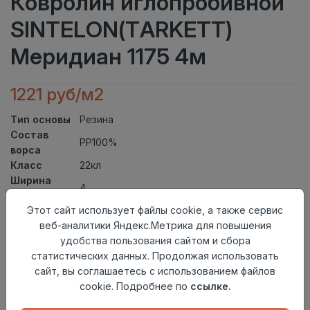
Ковролин иглопробивной
SINTELON(TARKETT)
Меридиан 1175 4м
1221 руб/м2
Тип основы
Резина
Состав
PP100%
ворса
Класс
22кл
Ширина
4
рулона
Этот сайт использует файлы cookie, а также сервис
Актуальность
Актуален
веб-аналитики Яндекс.Метрика для повышения
Вид
Ковролин иглопробивной
удобства пользования сайтом и сбора
ковролина
статистических данных. Продолжая использовать
Страна
Сербия
сайт, вы соглашаетесь с использованием файлов
происхождения
cookie. Подробнее по
ссылке.
Осталось
1.9 пог. м