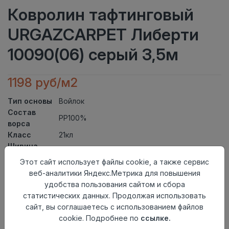
Ковролин тафтинговый
URGAZCARPET Либерти
10090(06) серый 3,5м
1198 руб/м2
Тип основы
Войлок
Состав
PP100%
ворса
Класс
21кл
Ширина
3,5
рулона
Этот сайт использует файлы cookie, а также сервис
Актуальность
Актуален
веб-аналитики Яндекс.Метрика для повышения
Вид
удобства пользования сайтом и сбора
Ковролин тафтинговый
ковролина
статистических данных. Продолжая использовать
Страна
сайт, вы соглашаетесь с использованием файлов
Узбекистан
происхождения
cookie. Подробнее по
ссылке.