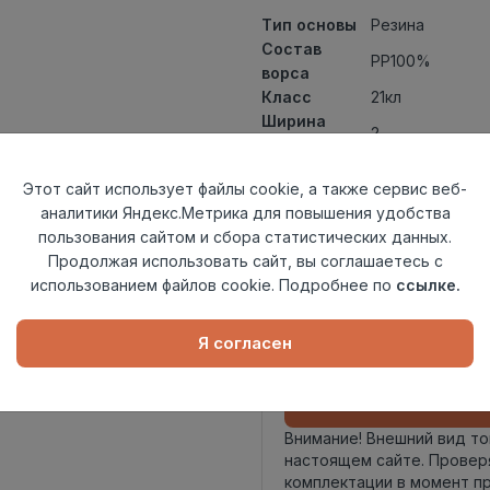
Тип основы
Резина
Состав
PP100%
ворса
Класс
21кл
Ширина
2
рулона
Актуальность
Снят с произв
Этот сайт использует файлы cookie, а также сервис веб-
Вид
Ковролин ткан
аналитики Яндекс.Метрика для повышения удобства
ковролина
пользования сайтом и сбора статистических данных.
Страна
Турция
Продолжая использовать сайт, вы соглашаетесь с
происхождения
использованием файлов cookie. Подробнее по
ссылке.
Осталось
4.5 пог. м
Я согласен
Внимание! Внешний вид т
настоящем сайте. Провер
комплектации в момент п