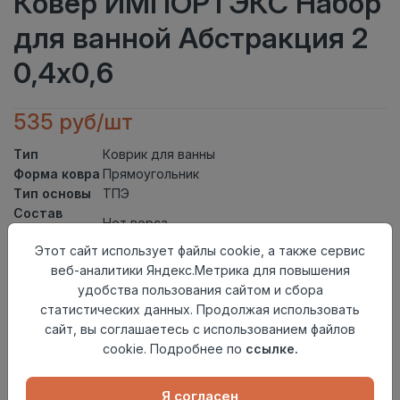
Ковер ИМПОРТЭКС Набор
для ванной Абстракция 2
0,4х0,6
535 руб/шт
Тип
Коврик для ванны
Форма ковра
Прямоугольник
Тип основы
ТПЭ
Состав
Нет ворса
ворса
Этот сайт использует файлы cookie, а также сервис
Тип ворса
Нет ворса
веб-аналитики Яндекс.Метрика для повышения
Класс
21кл
удобства пользования сайтом и сбора
Длина
0,6
статистических данных. Продолжая использовать
Ширина
0,4
сайт, вы соглашаетесь с использованием файлов
Страна
Китай
cookie. Подробнее по
ссылке.
происхождения
Осталось
25 шт
Я согласен