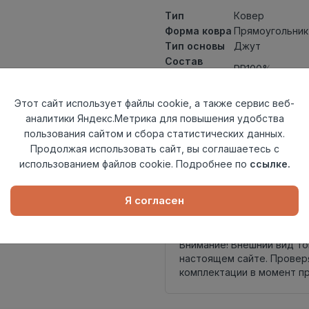
Тип
Ковер
Форма ковра
Прямоугольник
Тип основы
Джут
Состав
PP100%
ворса
Тип ворса
Heat-Set
Этот сайт использует файлы cookie, а также сервис веб-
Класс
21кл
аналитики Яндекс.Метрика для повышения удобства
Длина
2,3
пользования сайтом и сбора статистических данных.
Ширина
1,5
Продолжая использовать сайт, вы соглашаетесь с
Страна
Турция
использованием файлов cookie. Подробнее по
ссылке.
происхождения
Осталось
1 шт
Я согласен
Внимание! Внешний вид т
настоящем сайте. Провер
комплектации в момент п