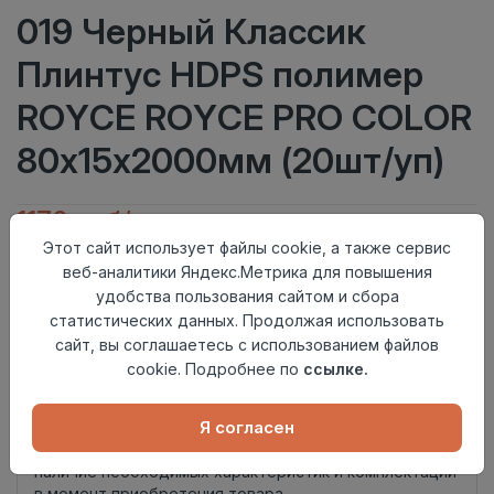
019 Черный Классик
Плинтус HDPS полимер
ROYCE ROYCE PRO COLOR
80х15х2000мм (20шт/уп)
1170 руб/шт
Этот сайт использует файлы cookie, а также сервис
Тип
Плинтус
веб-аналитики Яндекс.Метрика для повышения
Актуальность
Товар под заказ
удобства пользования сайтом и сбора
Материал
HDPS полимер
статистических данных. Продолжая использовать
сайт, вы соглашаетесь с использованием файлов
Осталось
13 шт
cookie. Подробнее по
ссылке.
Добавить в корзину
Я согласен
Внимание! Внешний вид товара может отличаться от
представленного на настоящем сайте. Проверяйте
наличие необходимых характеристик и комплектации
в момент приобретения товара.