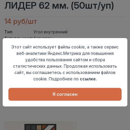
ЛИДЕР 62 мм. (50шт/уп)
14 руб/шт
Тип
Угол внутренний
Актуальность
Актуален
Материал
ПВХ
Этот сайт использует файлы cookie, а также сервис
веб-аналитики Яндекс.Метрика для повышения
Осталось
19 шт
удобства пользования сайтом и сбора
Добавить в корзину
статистических данных. Продолжая использовать
сайт, вы соглашаетесь с использованием файлов
Внимание! Внешний вид товара может отличаться от
cookie. Подробнее по
ссылке.
представленного на настоящем сайте. Проверяйте
наличие необходимых характеристик и комплектации
в момент приобретения товара.
Я согласен