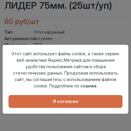
ЛИДЕР 75мм. (25шт/уп)
60 руб/шт
Тип
Угол наружный
Актуальность
Актуален
Материал
ПВХ
Страна
Этот сайт использует файлы cookie, а также сервис
Россия
происхождения
веб-аналитики Яндекс.Метрика для повышения
удобства пользования сайтом и сбора
Осталось
64 шт
статистических данных. Продолжая использовать
Добавить в корзину
сайт, вы соглашаетесь с использованием файлов
cookie. Подробнее по
ссылке.
Внимание! Внешний вид товара может отличаться от
представленного на настоящем сайте. Проверяйте
наличие необходимых характеристик и комплектации
Я согласен
в момент приобретения товара.