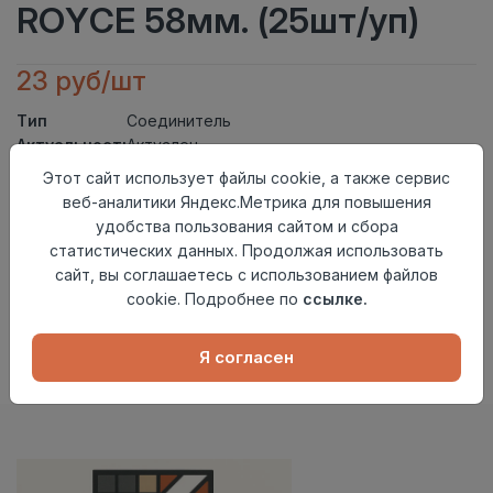
ROYCE 58мм. (25шт/уп)
23 руб/шт
Тип
Соединитель
Актуальность
Актуален
Материал
ПВХ
Этот сайт использует файлы cookie, а также сервис
веб-аналитики Яндекс.Метрика для повышения
Осталось
150 шт
удобства пользования сайтом и сбора
Добавить в корзину
статистических данных. Продолжая использовать
сайт, вы соглашаетесь с использованием файлов
Внимание! Внешний вид товара может отличаться от
cookie. Подробнее по
ссылке.
представленного на настоящем сайте. Проверяйте
наличие необходимых характеристик и комплектации
в момент приобретения товара.
Я согласен