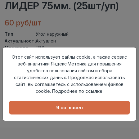
ЛИДЕР 75мм. (25шт/уп)
60 руб/шт
Тип
Угол наружный
Актуальность
Актуален
Материал
ПВХ
Страна
Этот сайт использует файлы cookie, а также сервис
Россия
происхождения
веб-аналитики Яндекс.Метрика для повышения
удобства пользования сайтом и сбора
Осталось
52 шт
статистических данных. Продолжая использовать
Добавить в корзину
сайт, вы соглашаетесь с использованием файлов
cookie. Подробнее по
ссылке.
Внимание! Внешний вид товара может отличаться от
представленного на настоящем сайте. Проверяйте
наличие необходимых характеристик и комплектации
Я согласен
в момент приобретения товара.