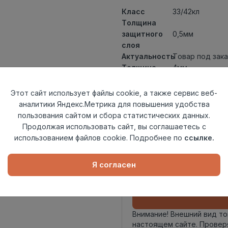
Класс
33/42кл
Толщина
защитного
0,5мм
слоя
Актуальность
Товар под зака
Толщина
4мм
Размер
1200x180мм
доски
Этот сайт использует файлы cookie, а также сервис веб-
Теплый пол
до +27 градус
аналитики Яндекс.Метрика для повышения удобства
Способ
пользования сайтом и сбора статистических данных.
Замковый мет
укладки
Продолжая использовать сайт, вы соглашаетесь с
Фаска
4V
использованием файлов cookie. Подробнее по
ссылке.
Страна
Россия
происхождения
Я согласен
Осталось
184 упак
Внимание! Внешний вид т
настоящем сайте. Провер