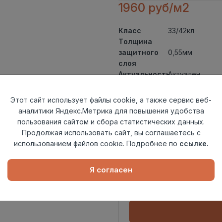
1960 руб/м2
Класс
33/42кл
Толщина
защитного
0,55мм
слоя
Актуальность
Актуален
Толщина
2,5мм
Размер
Этот сайт использует файлы cookie, а также сервис веб-
1227x187мм
доски
аналитики Яндекс.Метрика для повышения удобства
Теплый пол
до +27 градус
пользования сайтом и сбора статистических данных.
Способ
Продолжая использовать сайт, вы соглашаетесь с
На клей
укладки
использованием файлов cookie. Подробнее по
ссылке.
Фаска
4V micro
Страна
Китай
Я согласен
происхождения
Осталось
38 упак